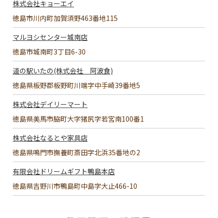
株式会社キョーエイ
徳島市川内町加賀須野463番地115
マルヨシセンター城南店
徳島市城南町3丁目6-30
道の駅いたの(株式会社 阿波食)
徳島県板野郡板野町川端字中手崎39番地5
株式会社デイリーマート
徳島県美馬市脇町大字猪尻字若宮南100番1
株式会社なるとや家具店
徳島県鳴門市撫養町斎田字北浜35番地の2
有限会社ドリームギフト鴨島本店
徳島県吉野川市鴨島町中島字大止466-10