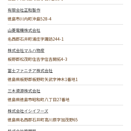
有限会社正和製作
徳島市川内町沖島528-4
山菱電機株式会社
名西郡石井町浦庄字諏訪244-1
株式会社マルハ物産
板野郡松茂町住吉字住吉開拓4-3
冨士ファニチア株式会社
徳島県板野郡板野町矢武字神木1番地1
三木資源株式会社
徳島県徳島市昭和町八丁目27番地
株式会社イシイフーズ
徳島県名西郡石井町高川原字加茂野65
株式会社鳴門屋