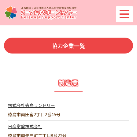
協力企業一覧
製造業
株式会社徳島ランドリー
徳島市南田宮2丁目2番45号
日産常盤株式会社
徳島市南矢三町二丁目8番22号