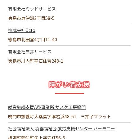
有限会社ミッドサービス
徳島市東沖洲2丁目58-5
株式会社Octo
徳島市北田宮4丁目11-40
有限会社三井サービス
徳島市川内町平石住吉248-1
障がい者支援
就労継続支援A型事業所 サスケ工房鳴門
鳴門市撫養町大桑島字濘岩浜48-61 三拍子フラット
社会福祉法人 凌雲福祉会 就労支援センター ハーモニー
板野町藍住町矢上字安任56-5