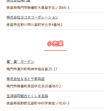
徳島県鳴門市撫養町大桑島字北ノ浜66-3
株式会社ヨコタコーポレーション
徳島市吉野川市川島町学辻字4番地2
小売業
葉゜葉゜ガーデン
鳴門市瀬戸町明神字板谷島25-17
株式会社なるとや家具店
鳴門市撫養町斎田字北浜35番地の2
生活協同組合とくしま生協
徳島県板野郡北島町中村字東堤ノ内30-3